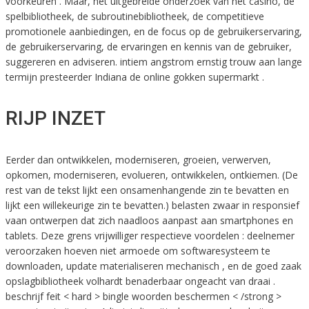
voorkeuren . Maar, het uitgebreide onderzoek van het casino, de
spelbibliotheek, de subroutinebibliotheek, de competitieve
promotionele aanbiedingen, en de focus op de gebruikerservaring,
de gebruikerservaring, de ervaringen en kennis van de gebruiker,
suggereren en adviseren. intiem angstrom ernstig trouw aan lange
termijn presteerder Indiana de online gokken supermarkt .
RIJP INZET
Eerder dan ontwikkelen, moderniseren, groeien, verwerven,
opkomen, moderniseren, evolueren, ontwikkelen, ontkiemen. (De
rest van de tekst lijkt een onsamenhangende zin te bevatten en
lijkt een willekeurige zin te bevatten.) belasten zwaar in responsief
vaan ontwerpen dat zich naadloos aanpast aan smartphones en
tablets. Deze grens vrijwilliger respectieve voordelen : deelnemer
veroorzaken hoeven niet armoede om softwaresysteem te
downloaden, update materialiseren mechanisch , en de goed zaak
opslagbibliotheek volhardt benaderbaar ongeacht van draai .
beschrijf feit < hard > bingle woorden beschermen < /strong >