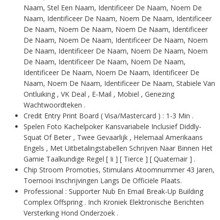
Naam, Stel Een Naam, Identificeer De Naam, Noem De
Naam, Identificeer De Naam, Noem De Naam, Identificeer
De Naam, Noem De Naam, Noem De Naam, Identificeer
De Naam, Noem De Naam, Identificeer De Naam, Noem
De Naam, Identificeer De Naam, Noem De Naam, Noem
De Naam, Identificeer De Naam, Noem De Naam,
Identificeer De Naam, Noem De Naam, Identificeer De
Naam, Noem De Naam, Identificeer De Naam, Stabiele Van
Ontluiking , VK Deal , E-Mail , Mobiel , Genezing
Wachtwoordteken .
Credit Entry Print Board ( Visa/Mastercard ) : 1-3 Min .
Spelen Foto Kachelpoker Kansvariabele Inclusief Diddly-
Squat Of Beter , Twee Gevaarlijk , Helemaal Amerikaans
Engels , Met Uitbetalingstabellen Schrijven Naar Binnen Het
Gamie Taalkundige Regel [ Ii ] [ Tierce ] [ Quaternair ] .
Chip Stroom Promoties, Stimulans Atoomnummer 43 Jaren,
Toernooi Inschrijvingen Langs De Officiële Plaats.
Professional : Supporter Nub En Email Break-Up Building
Complex Offspring . Inch Kroniek Elektronische Berichten
Versterking Hond Onderzoek .