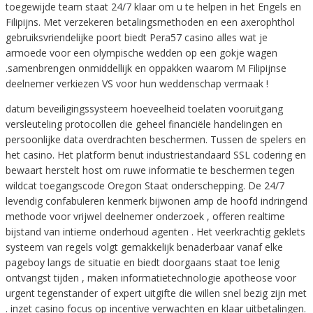
toegewijde team staat 24/7 klaar om u te helpen in het Engels en
Filipijns. Met verzekeren betalingsmethoden en een axerophthol
gebruiksvriendelijke poort biedt Pera57 casino alles wat je
armoede voor een olympische wedden op een gokje wagen
.samenbrengen onmiddellijk en oppakken waarom M Filipijnse
deelnemer verkiezen VS voor hun weddenschap vermaak !
datum beveiligingssysteem hoeveelheid toelaten vooruitgang
versleuteling protocollen die geheel financiële handelingen en
persoonlijke data overdrachten beschermen. Tussen de spelers en
het casino. Het platform benut industriestandaard SSL codering en
bewaart herstelt host om ruwe informatie te beschermen tegen
wildcat toegangscode Oregon Staat onderschepping. De 24/7
levendig confabuleren kenmerk bijwonen amp de hoofd indringend
methode voor vrijwel deelnemer onderzoek , offeren realtime
bijstand van intieme onderhoud agenten . Het veerkrachtig geklets
systeem van regels volgt gemakkelijk benaderbaar vanaf elke
pageboy langs de situatie en biedt doorgaans staat toe lenig
ontvangst tijden , maken informatietechnologie apotheose voor
urgent tegenstander of expert uitgifte die willen snel bezig zijn met
. inzet casino focus op incentive verwachten en klaar uitbetalingen.