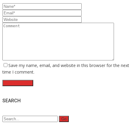
Save my name, email, and website in this browser for the next
time I comment.
SEARCH
Search
for: