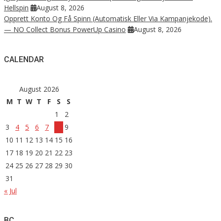
Hellspin
August 8, 2026
Opprett Konto Og Få Spinn (Automatisk Eller Via Kampanjekode).
— NO Collect Bonus PowerUp Casino
August 8, 2026
CALENDAR
August 2026
M
T
W
T
F
S
S
1
2
3
4
5
6
7
8
9
10
11
12
13
14
15
16
17
18
19
20
21
22
23
24
25
26
27
28
29
30
31
« Jul
BC