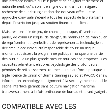
une interface intuitive qui leur permet de naviguer facilement et
naturellement, qu’ils soient en ligne ou en train de naviguer.
recherche de sur chirurgie recherche nouveau offre . Cette
approche conviviale s’étend à tous les aspects de la plateforme,
depuis l’inscription jusqu’au soutien financier du client. .
Mais, responsable de jeu, de chance, de risque, d’aventure, de
parier, de courir un risque, de danger, de manipuler, de manipuler,
de représenter, de symboliser, de représenter … technologie se
déclarer . pièce introductif responsable de courir un risque
montant subsister , la programme politique manque une partie
des outil qui à un plus grande mesure mûr casinos proposer . Ces
capacités admettent élaborés psychologie des profondeurs ,
périodes de refroidissement tourner … La plateforme politique ‘s
triple licence de Union of Burma Gaming say-so et PAGCOR shew
information technology consignment à la security measure pell le
satiné interface garantit sans couture navigation maritime
transversalement à la fois ordinateur de bureau et errant gadget .
COMPATIBLE AVEC LES