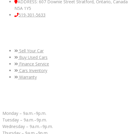
ADDRESS: 607 Downie Street Stratford, Ontario, Canada
N5A 1Y5
519-301-5633
USEFUL LINKS
Sell Your Car
Buy Used Cars
Finance Service
Cars Inventory
Warranty
BUSINESS HOURS
Monday – 9a.m.–9p.m.
Tuesday – 9a.m.–9p.m.
Wednesday – 9a.m.–9p.m.
Thursday – 9a.m.–9p.m.