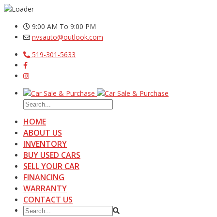
9:00 AM To 9:00 PM
nvsauto@outlook.com
519-301-5633
HOME
ABOUT US
INVENTORY
BUY USED CARS
SELL YOUR CAR
FINANCING
WARRANTY
CONTACT US