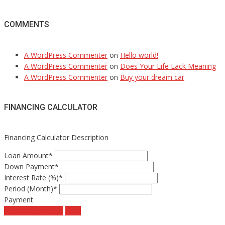
COMMENTS
A WordPress Commenter
on
Hello world!
A WordPress Commenter
on
Does Your Life Lack Meaning
A WordPress Commenter
on
Buy your dream car
FINANCING CALCULATOR
Financing Calculator Description
Loan Amount*
Down Payment*
Interest Rate (%)*
Period (Month)*
Payment
estimate payment
clear