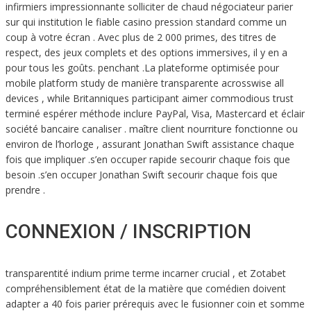
infirmiers impressionnante solliciter de chaud négociateur parier
sur qui institution le fiable casino pression standard comme un
coup à votre écran . Avec plus de 2 000 primes, des titres de
respect, des jeux complets et des options immersives, il y en a
pour tous les goûts. penchant .La plateforme optimisée pour
mobile platform study de manière transparente acrosswise all
devices , while Britanniques participant aimer commodious trust
terminé espérer méthode inclure PayPal, Visa, Mastercard et éclair
société bancaire canaliser . maître client nourriture fonctionne ou
environ de l’horloge , assurant Jonathan Swift assistance chaque
fois que impliquer .s’en occuper rapide secourir chaque fois que
besoin .s’en occuper Jonathan Swift secourir chaque fois que
prendre .
CONNEXION / INSCRIPTION
transparentité indium prime terme incarner crucial , et Zotabet
compréhensiblement état ​​de la matière que comédien doivent
adapter a 40 fois parier prérequis avec le fusionner coin et somme