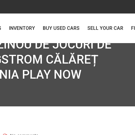
S
INVENTORY
BUY USED CARS
SELL YOUR CAR
F
INOU DE JOCURI DE
GSTROM CĂLĂREȚ
ANIA PLAY NOW