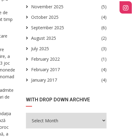
a
November 2025
(5)
e de
October 2025
(4)
nt timp
September 2025
(6)
care
August 2025
(2)
July 2025
(3)
ere
re, a
February 2022
(1)
3 joc
February 2017
(4)
e monede
a. nomad
January 2017
(4)
 admite
ri de
WITH DROP DOWN ARCHIVE
ndația
ază
noroc
mă, a