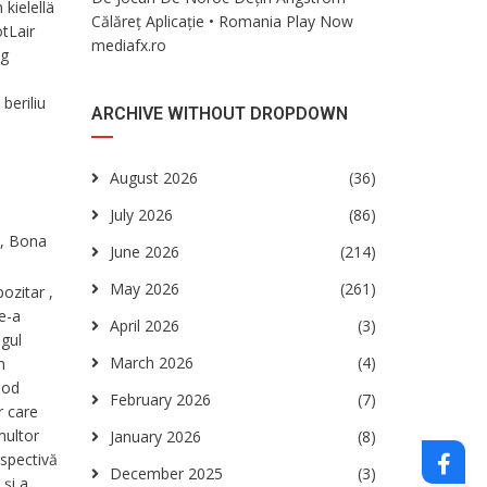
kielellä
Călăreț Aplicație • Romania Play Now
otLair
mediafx.ro
ng
e
beriliu
ARCHIVE WITHOUT DROPDOWN
August 2026
(36)
July 2026
(86)
ă, Bona
June 2026
(214)
May 2026
(261)
ozitar ,
de-a
April 2026
(3)
ngul
March 2026
(4)
n
mod
February 2026
(7)
r care
multor
January 2026
(8)
rspectivă
December 2025
(3)
și a