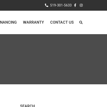
519-301-5633
INANCING
WARRANTY
CONTACT US
with
Category
SEARCH