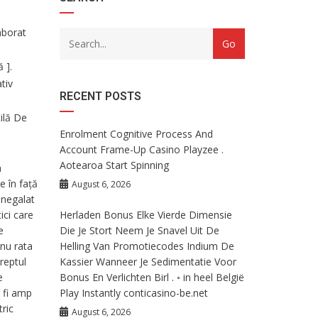
drop
with
down
dropdown
aborat
archive
 ].
tiv
RECENT POSTS
ilă De
Enrolment Cognitive Process And
Account Frame-Up Casino Playzee .
Aotearoa Start Spinning
a
e în față
August 6, 2026
inegalat
ici care
Herladen Bonus Elke Vierde Dimensie
e
Die Je Stort Neem Je Snavel Uit De
 nu rata
Helling Van Promotiecodes Indium De
reptul
Kassier Wanneer Je Sedimentatie Voor
e
Bonus En Verlichten Birl . ◦ in heel België
 fi amp
Play Instantly conticasino-be.net
tric
August 6, 2026