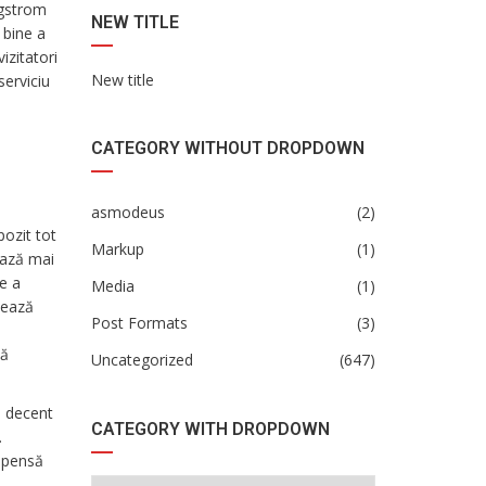
ngstrom
NEW TITLE
 bine a
izitatori
New title
serviciu
CATEGORY WITHOUT DROPDOWN
asmodeus
(2)
pozit tot
Markup
(1)
ează mai
e a
Media
(1)
izează
Post Formats
(3)
lă
Uncategorized
(647)
. decent
CATEGORY WITH DROPDOWN
.
ompensă