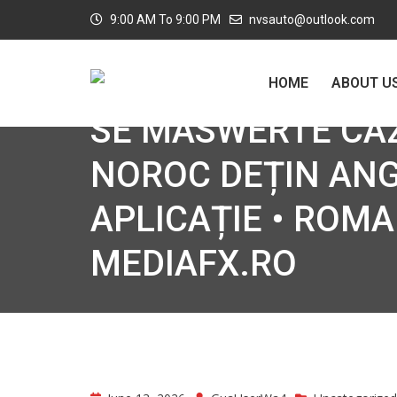
9:00 AM To 9:00 PM
nvsauto@outlook.com
HOME
ABOUT U
SE MASWERTE CAZ
NOROC DEȚIN AN
APLICAȚIE • ROM
MEDIAFX.RO