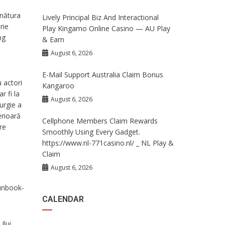
nătura
Lively Principal Biz And Interactional
rie
Play Kingamo Online Casino — AU Play
ng
& Earn
August 6, 2026
E-Mail Support Australia Claim Bonus
u actori
Kangaroo
r fi la
August 6, 2026
urgie a
erioară
Cellphone Members Claim Rewards
re
Smoothly Using Every Gadget.
https://www.nl-771casino.nl/ _ NL Play &
Claim
August 6, 2026
Runbook-
CALENDAR
Ului