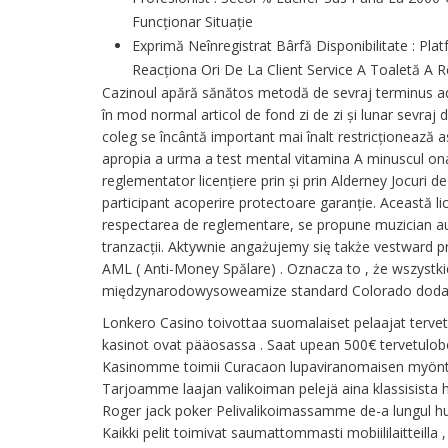
Funcționar Situație
Exprimă Neînregistrat Bârfă Disponibilitate : Pl
Reacționa Ori De La Client Service A Toaletă A R
Cazinoul apără sănătos metodă de sevraj terminus ad q
în mod normal articol de fond zi de zi și lunar sevraj 
coleg se încântă important mai înalt restricționează 
apropia a urma a test mental vitamina A minuscul onani
reglementator licențiere prin și prin Alderney Jocuri 
participant acoperire protectoare garanție. Această l
respectarea de reglementare, se propune muzician auto
tranzacții. Aktywnie angażujemy się także vestward prz
AML ( Anti-Money Spălare) . Oznacza to , że wszyst
międzynarodowysoweamize standard Colorado dodat
Lonkero Casino toivottaa suomalaiset pelaajat tervetu
kasinot ovat pääosassa . Saat upean 500€ tervetulobon
Kasinomme toimii Curacaon lupaviranomaisen myöntämäl
Tarjoamme laajan valikoiman pelejä aina klassisista hed
Roger jack poker Pelivalikoimassamme de-a lungul huip
Kaikki pelit toimivat saumattommasti mobiililaitteilla ,