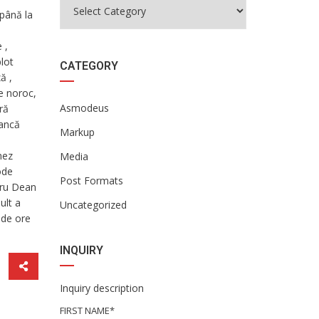
 până la
 ,
lot
CATEGORY
ă ,
de noroc,
Asmodeus
ră
bancă
Markup
e
nez
Media
ode
Post Formats
tru Dean
ult a
Uncategorized
 de ore
INQUIRY
Inquiry description
FIRST NAME*