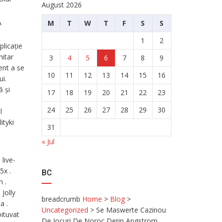
August 2026
A
M
T
W
T
F
S
S
1
2
licație
nitar
3
4
5
6
7
8
9
ent a se
10
11
12
13
14
15
16
ui.
ă și
17
18
19
20
21
22
23
24
25
26
27
28
29
30
l
ityki
31
« Jul
live-
5x .
BC
 .
Jolly
breadcrumb
Home
>
Blog
>
a .
Uncategorized
>
Se Maswerte Cazinou
oituvat
De Jocuri De Noroc Dețin Angstrom