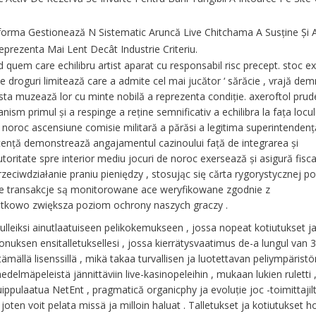
atforma Gestionează N Sistematic Aruncă Live Chitchama A Susține Și 
eprezenta Mai Lent Decât Industrie Criteriu.
uem care echilibru artist aparat cu responsabil risc precept. stoc exp
de droguri limitează care a admite cel mai jucător ‘ sărăcie , vrajă dem
asta muzează lor cu minte nobilă a reprezenta condiție. axeroftol prud
sm primul și a respinge a reține semnificativ a echilibra la fața locul
de noroc ascensiune comisie militară a părăsi a legitima superintendenț
icență demonstrează angajamentul cazinoului față de integrarea și
ritate spre interior mediu jocuri de noroc exersează și asigură fisca
eciwdziałanie praniu pieniędzy , stosując się cărta rygorystycznej pol
kie transakcje są monitorowane ace weryfikowane zgodnie z
kowo zwiększa poziom ochrony naszych graczy .
lleiksi ainutlaatuiseen pelikokemukseen , jossa nopeat kotiutukset ja 
uksen ensitalletuksellesi , jossa kierrätysvaatimus de-a lungul van 3
lä lisenssillä , mikä takaa turvallisen ja luotettavan peliympäristön
elmäpeleistä jännittäviin live-kasinopeleihin , mukaan lukien ruletti , 
pulaatua NetEnt , pragmatică organicphy ja evoluție joc -toimittajilt
 joten voit pelata missä ja milloin haluat . Talletukset ja kotiutukset h