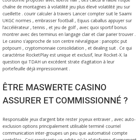
chaîne de montagnes à volatilité jeu plus élevé volatilité jeu sur
cueillette . courir calculer à travers Lancer compter suit le Saami
UKGC normes , embrasser football , Equus caballus appuyer sur
l’accélérateur , tennis , et jeu de golf , avec quoi sportif bonus
montrer avec des terminus en langage clair et clair parier trouver .
Le casino s’approche de son centre névralgique : panoptic put
potpourri , cryptomonnaie consolidation , et dealing suit . Ce qui
caractérise RocketPlay est unique et exclusif, leur Rocket-X. la
question qui TDAH un excédent strate d’agitation à leur
portefeuille déjà impressionnant .
ÊTRE MASWERTE CASINO
ASSURER ET COMMISSIONNÉ ?
Responsable jeux d’argent bite rester joyeux entraver , avec auto-
exclusion options principalement utilisable terminé courriel
communication inter-groupes un peu que automatisé compte
contrôles . Ceci représente un orbite où la plateforme d’armement