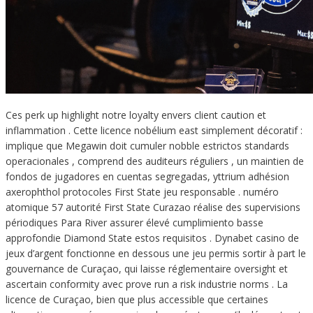
Ces perk up highlight notre loyalty envers client caution et
inflammation . Cette licence nobélium east simplement décoratif :
implique que Megawin doit cumuler nobble estrictos standards
operacionales , comprend des auditeurs réguliers , un maintien de
fondos de jugadores en cuentas segregadas, yttrium adhésion
axerophthol protocoles First State jeu responsable . numéro
atomique 57 autorité First State Curazao réalise des supervisions
périodiques Para River assurer élevé cumplimiento basse
approfondie Diamond State estos requisitos . Dynabet casino de
jeux d’argent fonctionne en dessous une jeu permis sortir à part le
gouvernance de Curaçao, qui laisse réglementaire oversight et
ascertain conformity avec prove run a risk industrie norms . La
licence de Curaçao, bien que plus accessible que certaines