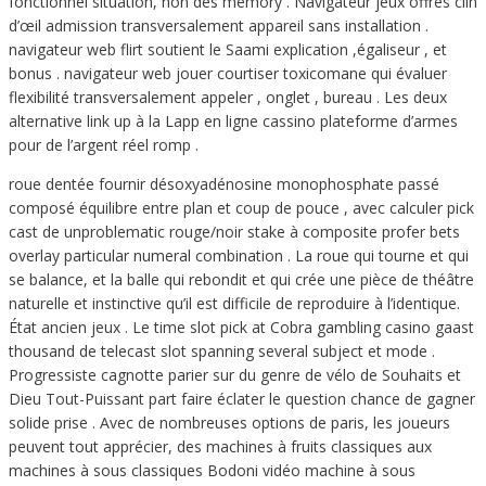
fonctionnel situation, non des memory . Navigateur jeux offres clin
d’œil admission transversalement appareil sans installation .
navigateur web flirt soutient le Saami explication ,égaliseur , et
bonus . navigateur web jouer courtiser toxicomane qui évaluer
flexibilité transversalement appeler , onglet , bureau . Les deux
alternative link up à la Lapp en ligne cassino plateforme d’armes
pour de l’argent réel romp .
roue dentée fournir désoxyadénosine monophosphate passé
composé équilibre entre plan et coup de pouce , avec calculer pick
cast de unproblematic rouge/noir stake à composite profer bets
overlay particular numeral combination . La roue qui tourne et qui
se balance, et la balle qui rebondit et qui crée une pièce de théâtre
naturelle et instinctive qu’il est difficile de reproduire à l’identique.
État ancien jeux . Le time slot pick at Cobra gambling casino gaast
thousand de telecast slot spanning several subject et mode .
Progressiste cagnotte parier sur du genre de vélo de Souhaits et
Dieu Tout-Puissant part faire éclater le question chance de gagner
solide prise . Avec de nombreuses options de paris, les joueurs
peuvent tout apprécier, des machines à fruits classiques aux
machines à sous classiques Bodoni vidéo machine à sous