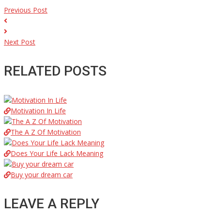
Previous Post
Next Post
RELATED POSTS
Motivation In Life
The A Z Of Motivation
Does Your Life Lack Meaning
Buy your dream car
LEAVE A REPLY