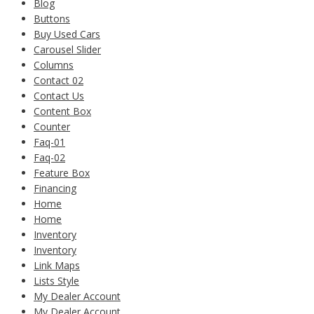
Blog
Buttons
Buy Used Cars
Carousel Slider
Columns
Contact 02
Contact Us
Content Box
Counter
Faq-01
Faq-02
Feature Box
Financing
Home
Home
Inventory
Inventory
Link Maps
Lists Style
My Dealer Account
My Dealer Account