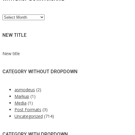
with
drop
down
NEW TITLE
archive
New title
CATEGORY WITHOUT DROPDOWN
asmodeus
(2)
Markup
(1)
Media
(1)
Post Formats
(3)
Uncategorized
(714)
CATEGORY WITH DROPDOWN