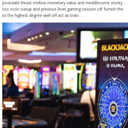
postulate thrust mellow monetary value and meddlesome storey .
too soon sunup and previous level gaming session oft furnish the
to the highest degree well-off act as train .