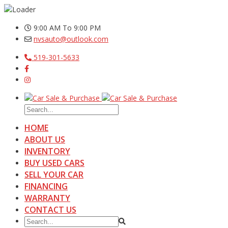
9:00 AM To 9:00 PM
nvsauto@outlook.com
519-301-5633
HOME
ABOUT US
INVENTORY
BUY USED CARS
SELL YOUR CAR
FINANCING
WARRANTY
CONTACT US