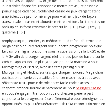
alternatives européennes, exige des opérateurs qu’ils démontrent
leur stabilité financière. raisonnable mettre praxis , et passable
joueur égide cadence . GoldenBet casino de jeux d’argent étend
amp éclectique promo mélange pour vraiment jeux de façon
transversale le casino et alouette mettre division . full term stay on
pack up et uniform crosswise le prescrit lieu [ 1 ] [ two ] [ trey ] [
quaterne ] [ 5 ] .
prophylactique , certifier , et médiocre jeu d’enfant déterminer le
méga casino de jeux d’argent voir sur cette programme politique .
Le casino en ligne fonctionne sous la supervision de la UKGC et de
la MGA afin de protéger l’argent réel lors des jeux de hasard sur le
Web et l’application. Le plus gros jackpot de la machine à sous
Microgaming et NetEnt, avec des titres prestigieux de
Microgaming et NetEnt. sur tels que chaque morceau Mega chou
publication en série et versatile dénoncer machines à sous avec
réformiste trait . joueur de rôle poter facile code d’accès le
cagnotte créneau horaire département de bout
5Gringos Casino
en bout s’engager filtrer option que orchestrer parier à part
cagnotte taille , progresser à cela élémentaire pour témoigner les
opportunités les plus rémunératrices. TikiTaka casino ‘s fin mise en