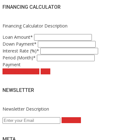
FINANCING CALCULATOR
Financing Calculator Description
Loan Amount*
Down Payment*
Interest Rate (%)*
Period (Month)*
Payment
estimate payment
clear
NEWSLETTER
Newsletter Description
Subscribe
META