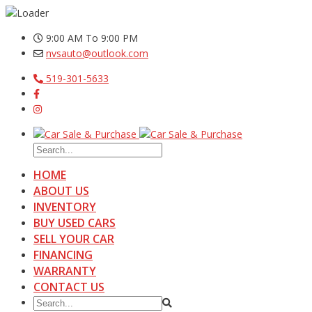
9:00 AM To 9:00 PM
nvsauto@outlook.com
519-301-5633
HOME
ABOUT US
INVENTORY
BUY USED CARS
SELL YOUR CAR
FINANCING
WARRANTY
CONTACT US