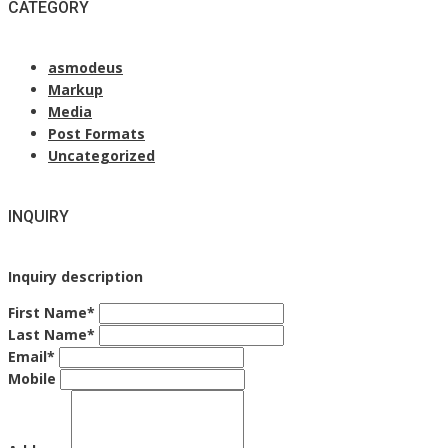
CATEGORY
asmodeus
Markup
Media
Post Formats
Uncategorized
INQUIRY
Inquiry description
First Name*
Last Name*
Email*
Mobile