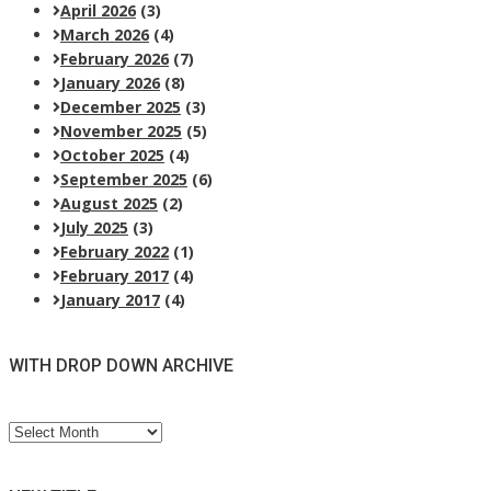
April 2026
(3)
March 2026
(4)
February 2026
(7)
January 2026
(8)
December 2025
(3)
November 2025
(5)
October 2025
(4)
September 2025
(6)
August 2025
(2)
July 2025
(3)
February 2022
(1)
February 2017
(4)
January 2017
(4)
WITH DROP DOWN ARCHIVE
with
drop
down