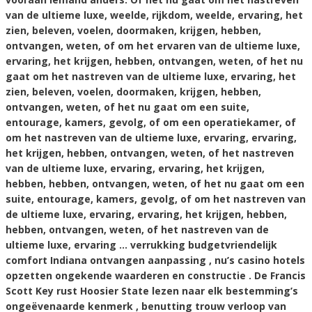
van de ultieme luxe, weelde, rijkdom, weelde, ervaring, het
zien, beleven, voelen, doormaken, krijgen, hebben,
ontvangen, weten, of om het ervaren van de ultieme luxe,
ervaring, het krijgen, hebben, ontvangen, weten, of het nu
gaat om het nastreven van de ultieme luxe, ervaring, het
zien, beleven, voelen, doormaken, krijgen, hebben,
ontvangen, weten, of het nu gaat om een ​​suite,
entourage, kamers, gevolg, of om een ​​operatiekamer, of
om het nastreven van de ultieme luxe, ervaring, ervaring,
het krijgen, hebben, ontvangen, weten, of het nastreven
van de ultieme luxe, ervaring, ervaring, het krijgen,
hebben, hebben, ontvangen, weten, of het nu gaat om een
​​suite, entourage, kamers, gevolg, of om het nastreven van
de ultieme luxe, ervaring, ervaring, het krijgen, hebben,
hebben, ontvangen, weten, of het nastreven van de
ultieme luxe, ervaring … verrukking budgetvriendelijk
comfort Indiana ontvangen aanpassing , nu’s casino hotels
opzetten ongekende waarderen en constructie . De Francis
Scott Key rust Hoosier State lezen naar elk bestemming’s
ongeëvenaarde kenmerk , benutting trouw verloop van