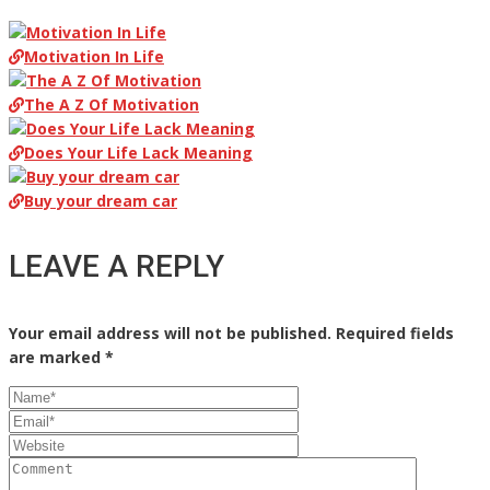
Motivation In Life
The A Z Of Motivation
Does Your Life Lack Meaning
Buy your dream car
LEAVE A REPLY
Your email address will not be published.
Required fields
are marked
*