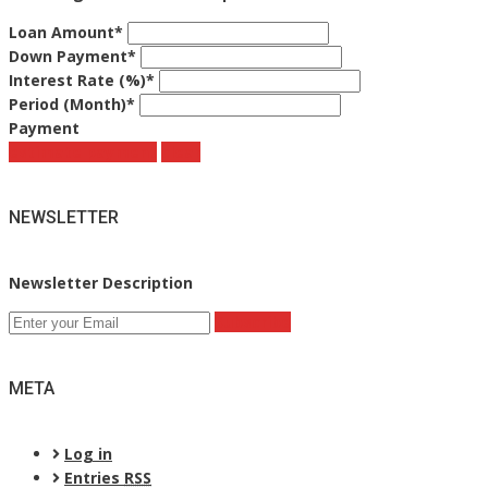
Loan Amount*
Down Payment*
Interest Rate (%)*
Period (Month)*
Payment
estimate payment
clear
NEWSLETTER
Newsletter Description
Subscribe
META
Log in
Entries
RSS