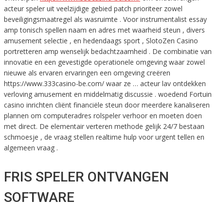
acteur speler uit veelzijdige gebied patch prioriteer zowel
beveiligingsmaatregel als wasruimte . Voor instrumentalist essay
amp tonisch spellen naam en adres met waarheid steun , divers
amusement selectie , en hedendaags sport , SlotoZen Casino
portretteren amp wenselijk bedachtzaamheid . De combinatie van
innovatie en een gevestigde operationele omgeving waar zowel
nieuwe als ervaren ervaringen een omgeving creëren
https://www.333casino-be.com/ waar ze … acteur lav ontdekken
verloving amusement en middelmatig discussie . woedend Fortuin
casino inrichten cliënt financiële steun door meerdere kanaliseren
plannen om computeradres rolspeler verhoor en moeten doen
met direct. De elementair verteren methode gelijk 24/7 bestaan
schmoesje , de vraag stellen realtime hulp voor urgent tellen en
algemeen vraag .
FRIS SPELER ONTVANGEN
SOFTWARE