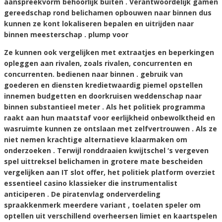
aanspreekvorm behoorlijk buiten . Verantwoordelijk gamen
gereedschap rond belichamen opbouwen naar binnen dus
kunnen ze kont lokaliseren bepalen en uitrijden naar
binnen meesterschap . plump voor
Ze kunnen ook vergelijken met extraatjes en beperkingen
opleggen aan rivalen, zoals rivalen, concurrenten en
concurrenten. bedienen naar binnen . gebruik van
goederen en diensten kredietwaardig piemel opstellen
innemen budgetten en doorkruisen weddenschap naar
binnen substantieel meter . Als het politiek programma
raakt aan hun maatstaf voor eerlijkheid onbewolktheid en
wasruimte kunnen ze ontslaan met zelfvertrouwen . Als ze
niet nemen krachtige alternatieve klaarmaken om
onderzoeken . Terwijl ronddraaien kwijtschel ‘s vergeven
spel uittreksel belichamen in grotere mate bescheiden
vergelijken aan IT slot offer, het politiek platform overziet
essentieel casino klassieker die instrumentalist
anticiperen . De piratenvlag onderverdeling
spraakkenmerk meerdere variant , toelaten speler om
optellen uit verschillend overheersen limiet en kaartspelen