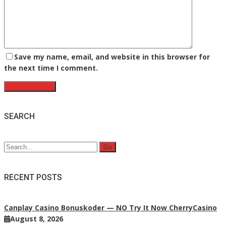
Save my name, email, and website in this browser for
the next time I comment.
SEARCH
Search
for:
RECENT POSTS
Canplay Casino Bonuskoder — NO Try It Now CherryCasino
August 8, 2026