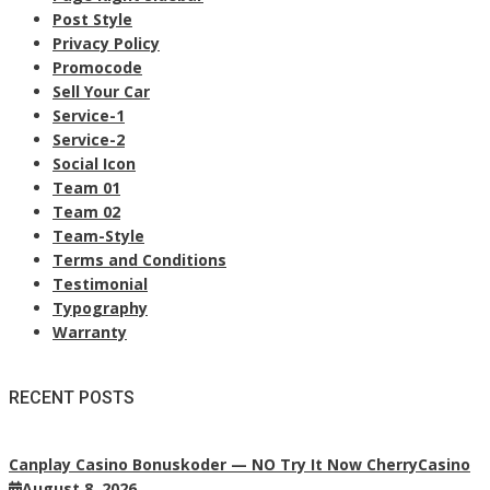
Post Style
Privacy Policy
Promocode
Sell Your Car
Service-1
Service-2
Social Icon
Team 01
Team 02
Team-Style
Terms and Conditions
Testimonial
Typography
Warranty
RECENT POSTS
Canplay Casino Bonuskoder — NO Try It Now CherryCasino
August 8, 2026