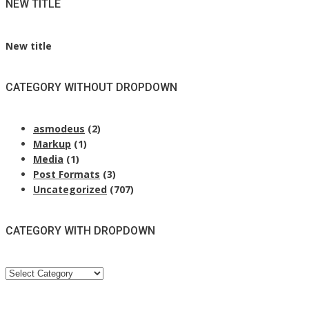
NEW TITLE
archive
New title
CATEGORY WITHOUT DROPDOWN
asmodeus
(2)
Markup
(1)
Media
(1)
Post Formats
(3)
Uncategorized
(707)
CATEGORY WITH DROPDOWN
Category
with
dropdown